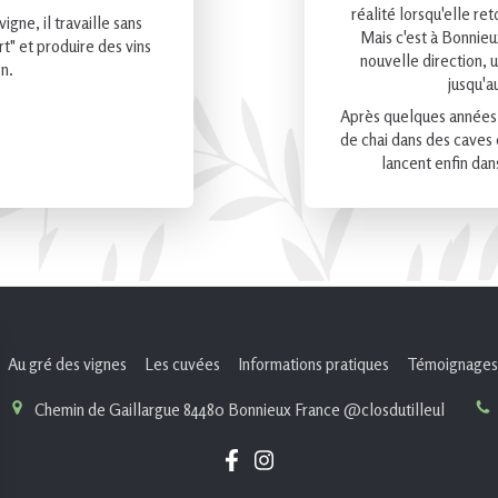
réalité lorsqu'elle re
igne, il travaille sans
Mais c'est à Bonnie
rt" et produire des vins
nouvelle direction, 
n.
jusqu'a
Après quelques années 
de chai dans des caves
lancent enfin dan
Au gré des vignes
Les cuvées
Informations pratiques
Témoignages
Chemin de Gaillargue
84480
Bonnieux
France
@closdutilleul